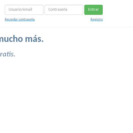
Entrar
Recordar contraseña
Registro
 mucho más.
atis.