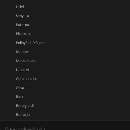
Utiel
Senyera
Paterna
Picassent
Polinyà de Xúquer
Manises
Massalfassar
Nazaret
Ochandos los
Oliva
Barx
Benaguasil
Beniarjo
© Recordmedia slu