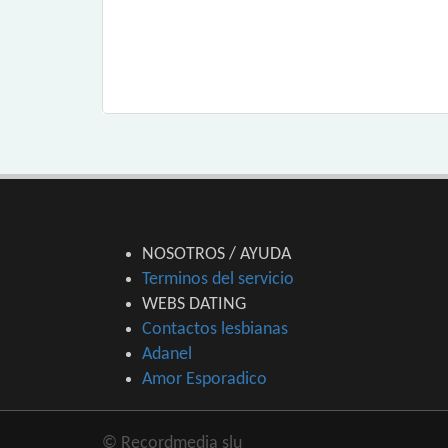
NOSOTROS / AYUDA
Terminos del servicio
WEBS DATING
Contactos lesbianas
Adanel
Amor Esporadico
© Recordmedia slu