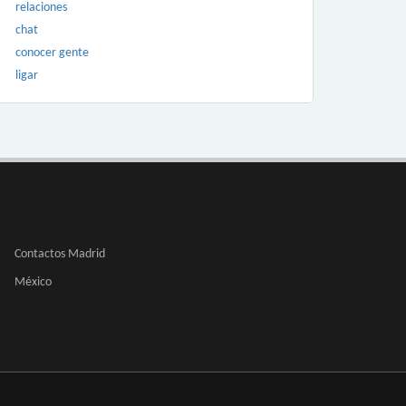
relaciones
chat
conocer gente
ligar
Contactos Madrid
México