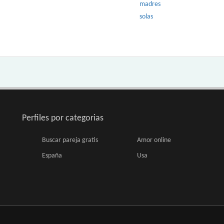
madres
solas
Perfiles por categorias
Buscar pareja gratis
Amor online
España
Usa