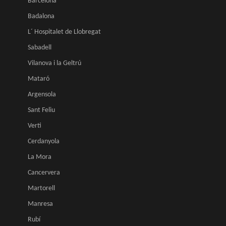
Barcelona
Badalona
L´ Hospitalet de Llobregat
Sabadell
Vilanova i la Geltrú
Mataró
Argensola
Sant Feliu
Verti
Cerdanyola
La Mora
Cancervera
Martorell
Manresa
Rubí