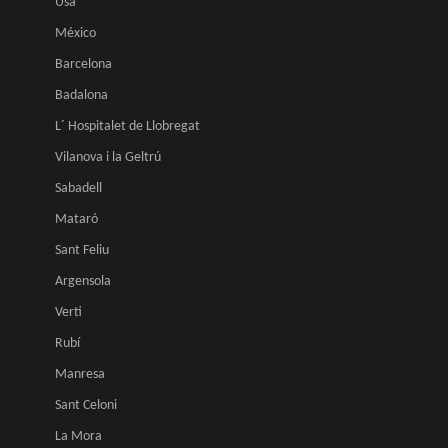
Usa
México
Barcelona
Badalona
L´ Hospitalet de Llobregat
Vilanova i la Geltrú
Sabadell
Mataró
Sant Feliu
Argensola
Verti
Rubí
Manresa
Sant Celoni
La Mora