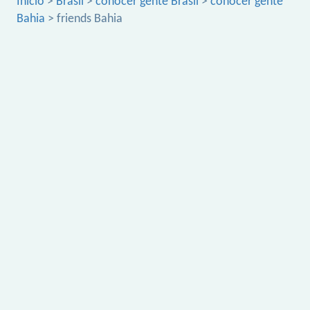
Inicio
>
Brasil
>
conocer gente Brasil
>
conocer gente
Bahia
> friends Bahia