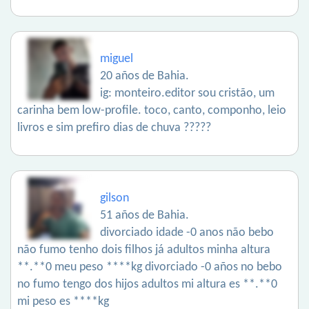
miguel
20 años de Bahia.
ig: monteiro.editor sou cristão, um
carinha bem low-profile. toco, canto, componho, leio
livros e sim prefiro dias de chuva ?????
gilson
51 años de Bahia.
divorciado idade -0 anos não bebo
não fumo tenho dois filhos já adultos minha altura
**.**0 meu peso ****kg divorciado -0 años no bebo
no fumo tengo dos hijos adultos mi altura es **.**0
mi peso es ****kg