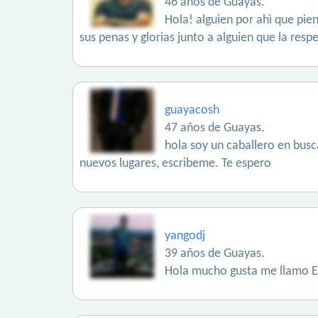
46 años de Guayas.
Hola! alguien por ahì que pie
sus penas y glorias junto a alguien que la respet
guayacosh
47 años de Guayas.
hola soy un caballero en busc
nuevos lugares, escribeme. Te espero
yangodj
39 años de Guayas.
Hola mucho gusta me llamo En