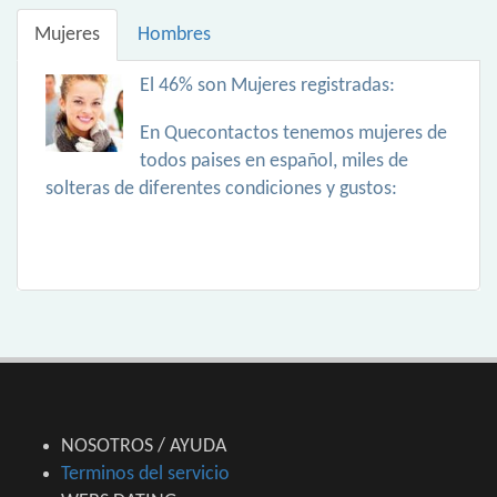
Mujeres
Hombres
El 46% son Mujeres registradas:
En Quecontactos tenemos mujeres de
todos paises en español, miles de
solteras de diferentes condiciones y gustos:
NOSOTROS / AYUDA
Terminos del servicio