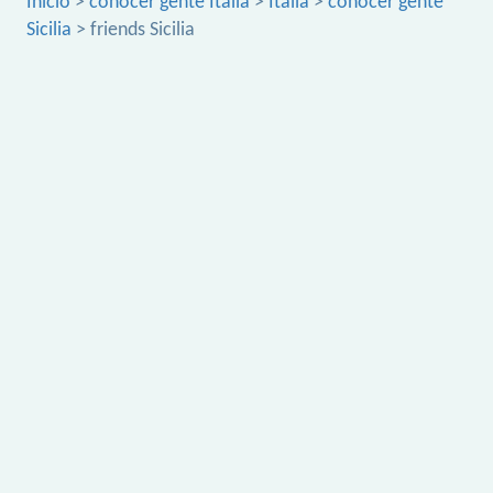
Inicio
>
conocer gente Italia
>
Italia
>
conocer gente
Sicilia
> friends Sicilia