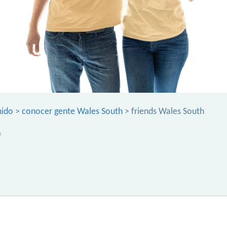
nido
>
conocer gente Wales South
> friends Wales South
h