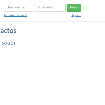
Entrar
Recordar contraseña
Registro
actos
s south