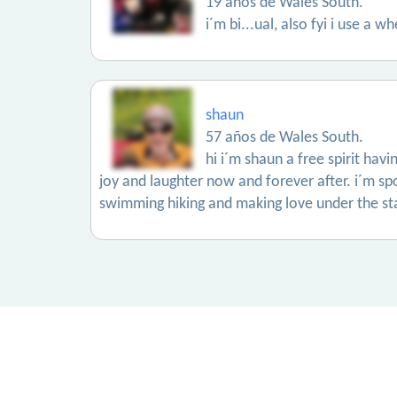
19 años de Wales South.
i´m bi...ual, also fyi i use a 
shaun
57 años de Wales South.
hi i´m shaun a free spirit hav
joy and laughter now and forever after. i´m spo
swimming hiking and making love under the star