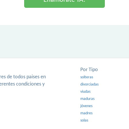
Enamorate YA!
Por Tipo
es de todos paises en
solteras
ferentes condiciones y
divorciadas
viudas
maduras
jóvenes
madres
solas