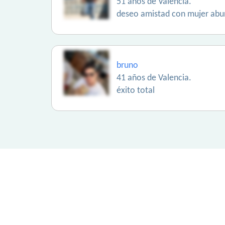
51 años de Valencia.
deseo amistad con mujer abur
bruno
41 años de Valencia.
éxito total