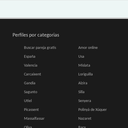
Perfiles por categorias
Buscar pareja gratis
Amor online
España
Usa
Valencia
Mislata
Carcaixent
Loriguilla
Gandia
Alzira
Sagunto
Silla
Utiel
Senyera
Picassent
Polinyà de Xúquer
Massalfassar
Nazaret
Oliva
Barx