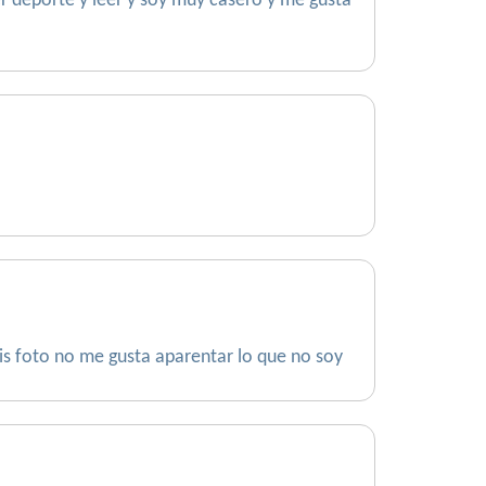
r deporte y leer y soy muy casero y me gusta
is foto no me gusta aparentar lo que no soy