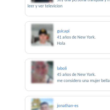
Soy una persona tranquila y 
leer y ver televicion
guicapi
41 años de New York.
Hola
laboli
45 años de New York.
me considero una mujer bella 
jonathan-es