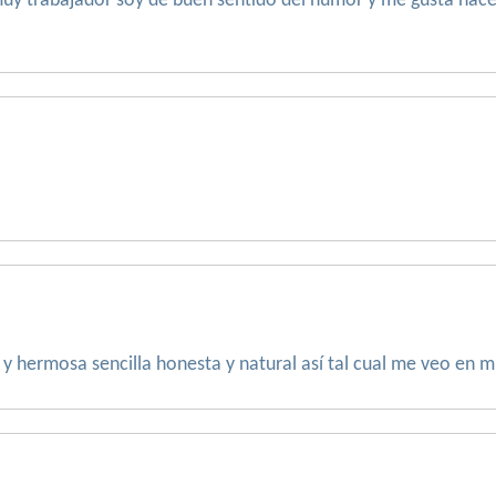
muy trabajador soy de buen sentido del humor y me gusta hace
y hermosa sencilla honesta y natural así tal cual me veo en m