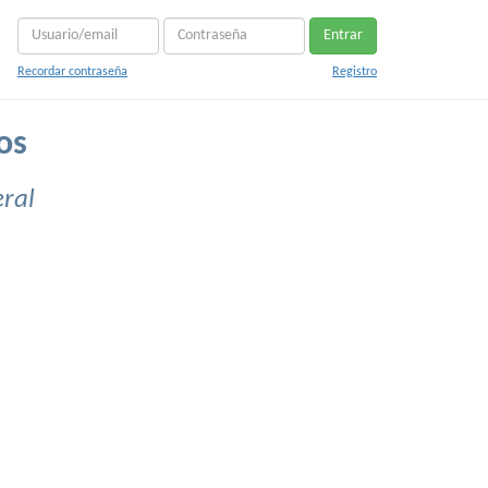
Entrar
Recordar contraseña
Registro
os
eral