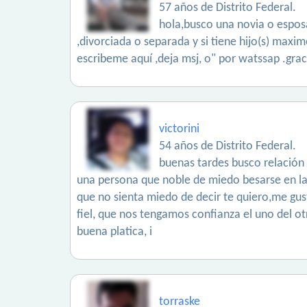
57 años de Distrito Federal.
hola,busco una novia o esposa
,divorciada o separada y si tiene hijo(s) maxi
escribeme aquí ,deja msj, o" por watssap .grac
victorini
54 años de Distrito Federal.
buenas tardes busco relación 
una persona que noble de miedo besarse en l
que no sienta miedo de decir te quiero,me gust
fiel, que nos tengamos confianza el uno del otr
buena platica, i
torraske