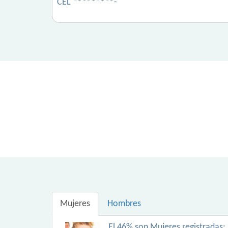
CEL *********-
Mujeres
Hombres
El 46% son Mujeres registradas: