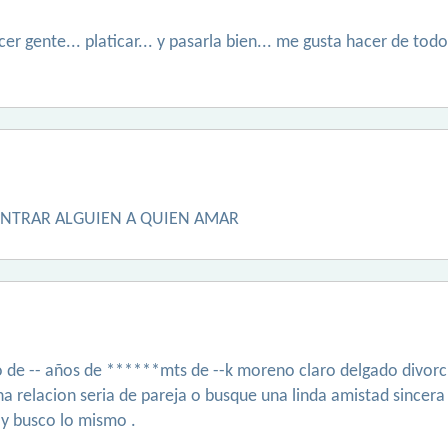
er gente... platicar... y pasarla bien... me gusta hacer de tod
ONTRAR ALGUIEN A QUIEN AMAR
ro de -- años de ******mts de --k moreno claro delgado divor
 relacion seria de pareja o busque una linda amistad sincera
o y busco lo mismo .