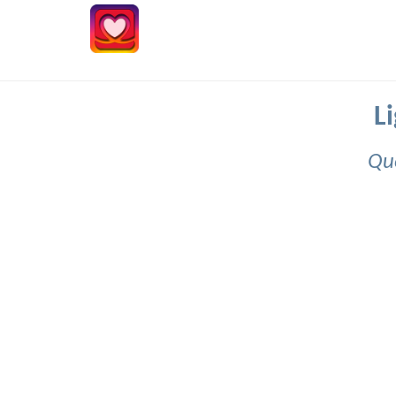
L
Que