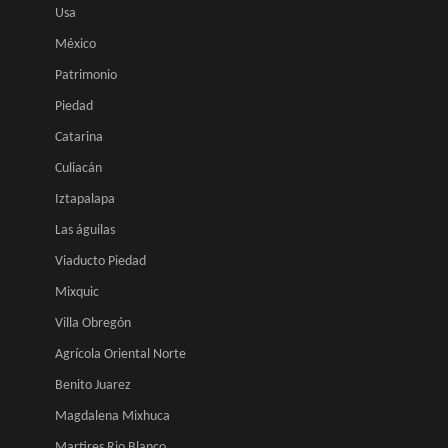
Usa
México
Patrimonio
Piedad
Catarina
Culiacán
Iztapalapa
Las águilas
Viaducto Piedad
Mixquic
Villa Obregón
Agrícola Oriental Norte
Benito Juarez
Magdalena Mixhuca
Martires Rio Blanco