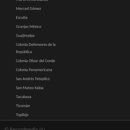
Merced Gómez
Escutia
Granjas México
Guajimalpa
Colonia Defensores de la
República
Colonia Olivar del Conde
Colonia Panamericana
San Andrés Tetepilco
San Mateo Xalpa
Tacubaya
Ticomán
Topilejo
© Recordmedia slu