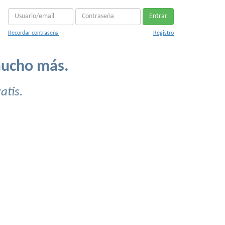
Entrar
Recordar contraseña
Registro
mucho más.
atis.