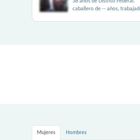
36 años de Distrito Federal.
caballero de -- años, trabajado
Mujeres
Hombres