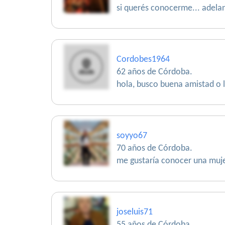
si querés conocerme... adelan
Cordobes1964
62 años de Córdoba.
hola, busco buena amistad o lo
soyyo67
70 años de Córdoba.
me gustaría conocer una muje
joseluis71
55 años de Córdoba.