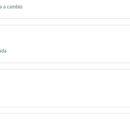
da a cambio
tada