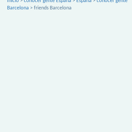
Inicio
>
conocer gente España
>
España
>
conocer gente
Barcelona
> friends Barcelona