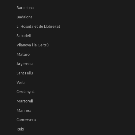
Barcelona
Badalona
L´ Hospitalet de Llobregat
Sabadell
Vilanova i la Geltrú
Mataró
Argensola
Sant Feliu
Verti
Cerdanyola
Martorell
Manresa
Cancervera
Rubí